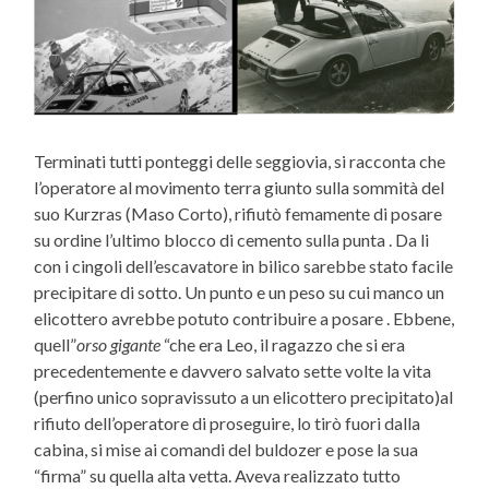
Terminati tutti ponteggi delle seggiovia, si racconta che
l’operatore al movimento terra giunto sulla sommità del
suo Kurzras (Maso Corto), rifiutò femamente di posare
su ordine l’ultimo blocco di cemento sulla punta . Da li
con i cingoli dell’escavatore in bilico sarebbe stato facile
precipitare di sotto. Un punto e un peso su cui manco un
elicottero avrebbe potuto contribuire a posare . Ebbene,
quell”
orso gigante
“che era Leo, il ragazzo che si era
precedentemente e davvero salvato sette volte la vita
(perfino unico sopravissuto a un elicottero precipitato)al
rifiuto dell’operatore di proseguire, lo tirò fuori dalla
cabina, si mise ai comandi del buldozer e pose la sua
“firma” su quella alta vetta. Aveva realizzato tutto