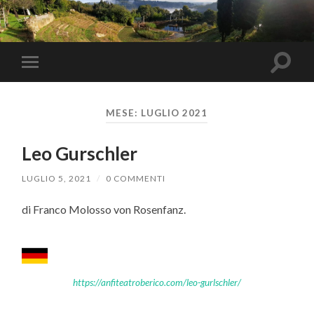
Toggle
Toggle
search
mobile
field
menu
MESE:
LUGLIO 2021
Leo Gurschler
LUGLIO 5, 2021
/
0 COMMENTI
di Franco Molosso von Rosenfanz.
https://anfiteatroberico.com/leo-gurlschler/