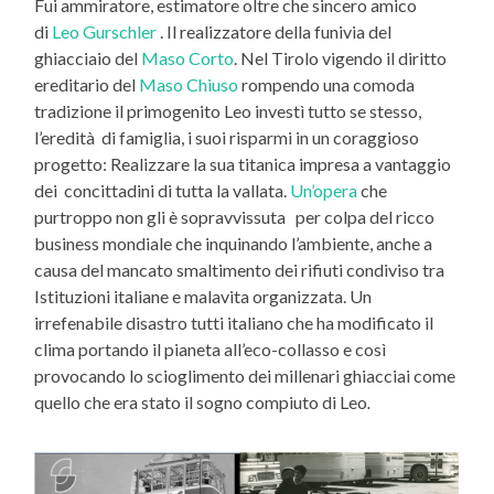
Fui ammiratore, estimatore oltre che sincero amico
di
Leo Gurschler
. Il realizzatore della funivia del
ghiacciaio del
Maso Corto
. Nel Tirolo vigendo il diritto
ereditario del
Maso Chiuso
rompendo una comoda
tradizione il primogenito Leo investì tutto se stesso,
l’eredità di famiglia, i suoi risparmi in un coraggioso
progetto: Realizzare la sua titanica impresa a vantaggio
dei concittadini di tutta la vallata.
Un’opera
che
purtroppo non gli è sopravvissuta per colpa del ricco
business mondiale che inquinando l’ambiente, anche a
causa del mancato smaltimento dei rifiuti condiviso tra
Istituzioni italiane e malavita organizzata. Un
irrefenabile disastro tutti italiano che ha modificato il
clima portando il pianeta all’eco-collasso e così
provocando lo scioglimento dei millenari ghiacciai come
quello che era stato il sogno compiuto di Leo
.