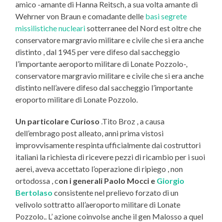
amico -amante di Hanna Reitsch, a sua volta amante di
Wehrner von Braun e comadante delle
basi segrete
missilistiche nucleari
sotterranee del Nord est oltre che
conservatore margravio militare e civile che si era anche
distinto , dal 1945 per vere difeso dal saccheggio
l’importante aeroporto militare di Lonate Pozzolo-,
conservatore margravio militare e civile che si era anche
distinto nell’avere difeso dal saccheggio l’importante
eroporto militare di Lonate Pozzolo.
Un particolare Curioso
.Tito Broz , a causa
dell’embrago post alleato, anni prima vistosi
improvvisamente respinta ufficialmente dai costruttori
italiani la richiesta di ricevere pezzi di ricambio per i suoi
aerei, aveva accettato l’operazione di ripiego , non
ortodossa , c
on i generali Paolo Mocci e
Giorgio
Bertolaso
consistente nel prelievo forzato di un
velivolo sottratto all’aeroporto militare di Lonate
Pozzolo..
L’ azione coinvolse anche il gen Malosso a quel