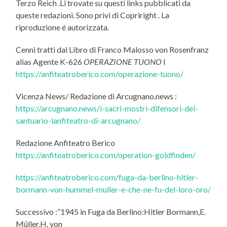
Terzo Reich .Li trovate su questi links pubblicati da
queste redazioni. Sono privi di Copriright . La
riproduzione é autorizzata.
Cenni tratti dal Libro di Franco Malosso von Rosenfranz
alias Agente K-626
OPERAZIONE TUONO
l
https://anfiteatroberico.com/operazione-tuono/
Vicenza News/ Redazione di Arcugnano.news :
https://arcugnano.news/i-sacri-mostri-difensori-del-
santuario-lanfiteatro-di-arcugnano/
Redazione Anfiteatro Berico
https://anfiteatroberico.com/operation-goldfinden/
https://anfiteatroberico.com/fuga-da-berlino-hitler-
bormann-von-hummel-muller-e-che-ne-fu-del-loro-oro/
Successivo :”1945 in Fuga da Berlino:Hitler Bormann,E.
Müller,H. von