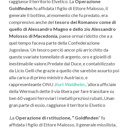
raggiunse il territorio Elvetico .La
Operazione
Goldfinden
fu affidata l figlio di Ettore Malosso, il
generale Il bottino, al momento che fu predato, era
comprensivo anche del
tesoro dei Romanov come di
quello di Alessandro Magno e dello zio Alessandro
Molosso di Macedonia,
paese ormai ridotto che a a
quel tempo faceva parte della Confederazione
Jugoslava. Un tesoro perciò ancor più arricchito da
queste svariate tonnellate di argento, oro e gioielli di
inestimabile valore.Predate dal Duce, e contabilizzato
da Licio Gelli che grazie a quello che sarebbe assurto poi
alla carica di primo ministro Austriaco, e
rappresenteante ONU ,
Kurt Waldheim.
, ‘allora ufficiaie
della Wermach dette il via libera per fare transitare su
ben 60 vagoni ferroviari i metalli preziosi rubati..Unan
gran parte di essio, raggiunse il territorio Elvetico
.La
Operazione di rstituzione, ” Goldfinden
” fu
affidata l figlio di Ettore Malosso, il generale missilista,