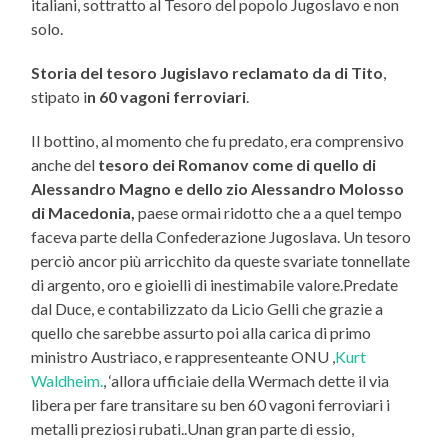
italiani, sottratto al Tesoro del popolo Jugoslavo e non
solo.
Storia del tesoro Jugislavo reclamato da di Tito
,
stipato i
n 60 vagoni ferroviari
.
Il bottino, al momento che fu predato, era comprensivo
anche del
tesoro dei Romanov come di quello di
Alessandro Magno e dello zio Alessandro Molosso
di Macedonia,
paese ormai ridotto che a a quel tempo
faceva parte della Confederazione Jugoslava. Un tesoro
perciò ancor più arricchito da queste svariate tonnellate
di argento, oro e gioielli di inestimabile valore.Predate
dal Duce, e contabilizzato da Licio Gelli che grazie a
quello che sarebbe assurto poi alla carica di primo
ministro Austriaco, e rappresenteante ONU ,
Kurt
Waldheim.
, ‘allora ufficiaie della Wermach dette il via
libera per fare transitare su ben 60 vagoni ferroviari i
metalli preziosi rubati..Unan gran parte di essio,