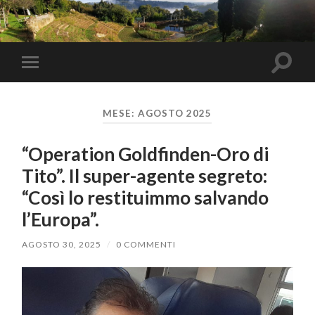
Toggle
Toggle
search
mobile
field
menu
MESE:
AGOSTO 2025
“Operation Goldfinden-Oro di
Tito”. Il super-agente segreto:
“Così lo restituimmo salvando
l’Europa”.
AGOSTO 30, 2025
/
0 COMMENTI