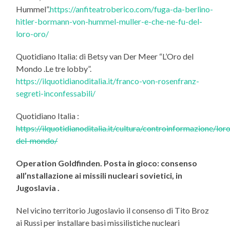
Hummel”.
https://anfiteatroberico.com/fuga-da-berlino-
hitler-bormann-von-hummel-muller-e-che-ne-fu-del-
loro-oro/
Quotidiano Italia: di Betsy van Der Meer “L’Oro del
Mondo .Le tre lobby”.
https://ilquotidianoditalia.it/franco-von-rosenfranz-
segreti-inconfessabili/
Quotidiano Italia :
https://ilquotidianoditalia.it/cultura/controinformazione/lor
del-mondo/
Operation Goldfinden. Posta in gioco: consenso
all’nstallazione ai missili nucleari sovietici, in
Jugoslavia .
Nel vicino territorio Jugoslavio il consenso di Tito Broz
ai Russi per installare basi missilistiche nucleari