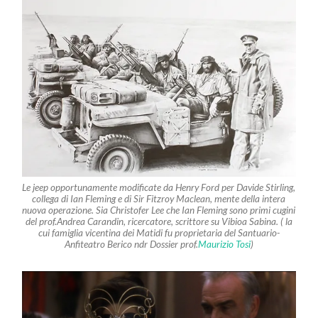
Le jeep opportunamente modificate da Henry Ford per Davide Stirling,
collega di Ian Fleming e di Sir Fitzroy Maclean, mente della intera
nuova operazione. Sia Christofer Lee che Ian Fleming sono primi cugini
del prof.Andrea Carandin, ricercatore, scrittore su Vibioa Sabina. ( la
cui famiglia vicentina dei Matidi fu proprietaria del Santuario-
Anfiteatro Berico ndr Dossier prof.
Maurizio Tosi
)