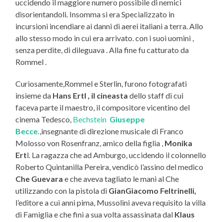
uccidendo il maggiore numero possibile di nemici
disorientandoli. Insomma si era Specializzato in
incursioni incendiare ai danni di aerei italiani a terra. Allo
allo stesso modo in cui era arrivato. con i suoi uomini ,
senza perdite, di dileguava . Alla fine fu catturato da
Rommel .
Curiosamente,Rommel e Sterlin, furono fotografati
insieme da
Hans Ertl , il cineasta
dello staff di cui
faceva parte il maestro, il compositore vicentino del
cinema Tedesco,
Bechstein
Giuseppe
Becce.
,insegnante di direzione musicale di Franco
Molosso von Rosenfranz, amico della figlia ,
Monika
Ert
l. La ragazza che ad Amburgo, uccidendo il colonnello
Roberto Quintanilla Pereira, vendicò l’assino del medico
Che Guevara
e che aveva tagliato le mani al Che
utilizzando con la pistola di
GianGiacomo Feltrinelli,
l’editore a cui anni pima, Mussolini aveva requisito la villa
di Famiglia e che finì a sua volta assassinata dal
Klaus