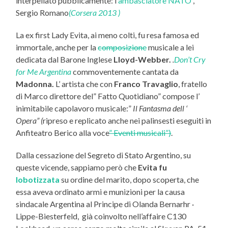
interpellato pubblicamente: l
ambasciatore NATO
,
Sergio Romano
(Corsera 2013 )
La ex first Lady Evita, ai meno colti, fu resa famosa ed
immortale, anche per la
composizione
musicale a lei
dedicata dal Barone Inglese
Lloyd-Webber.
.
Don’t Cry
for Me Argentina
commoventemente cantata da
Madonna.
L’ artista che con
Franco Travaglio
, fratello
di Marco direttore del” Fatto Quotidiano” compose l’
inimitabile capolavoro musicale:”
Il Fantasma dell ‘
Opera” (
ripreso e replicato anche nei palinsesti eseguiti in
Anfiteatro Berico alla voce
” Eventi musicali”)
.
Dalla cessazione del Segreto di Stato Argentino, su
queste vicende, sappiamo però che
Evita fu
lobotizzata
su ordine del marito, dopo scoperta, che
essa aveva ordinato armi e munizioni per la causa
sindacale Argentina al Principe di Olanda Bernarhr ·
Lippe-Biesterfeld, già coinvolto nell’affaire C130