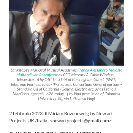
Langstape’s Markgraf Musical Academic
Franco Alessandro Malosso
Maltarell von Rosenfranz
ex CEO Mercury & Cable Wireless –
Teleservice ltd by OTC TELSTRA of Buckingham Gate 1 (SW1)
Telegroup Fairfield, Iowa- IP-Strategic Consortium General partner –
Standard Oil of California /General Electric ecc. Alias Francis
MacOson, agenteK -626 today. . ( by kind permission of Columbia
University (US), via Lufthansa Flug)
2 febbraio 2023 di Miriam Rozencweig by New art
Projects UK /Italia. <newartprojects@gmail.com>