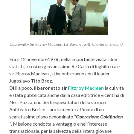
Dubrovnik– Sir Fitzroy Maclean 1st Baronet with Charles of England .
Era il 12 novembre1978 , nella importante visita i due
statisti, e così un giovanissimo Re Carlo di Inghilterra e
sir Fitzroy.Maclean , si incontreranno con il leader
Jugoslavo
Tito Broz.
D
i
li a poco, il
baronetto sir
Fitzroy Maclean
la cui vita
é stata pubblicata anche dalla casa edititrice vicentina di
Neri Pozza, uno dei frequesntatori dello storico
Anfiteatro Berico
,
sarà la mente
raffinata di un
segretissimo piano denominato
“
Operazione Goldfinden
“
. Missione condotta a vantaggio e nell’interesse
transnazionale, per la salvezza della intera giovane