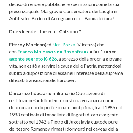
deciso di rendere pubbliche le sue missioni come la sua
presenza quale Margravio Conservatore dei Luoghi in
Anfiteatro Berico di Arcugnano ecc. . Buona lettura !
Due vicende,
due eroi
.
Chi sono ?
FItzroy Maclean
(ed.
Neri Pozza
–
V icenza) che
con
Franco Molosso von Rosenfranz
alias ” super
agente segreto K-626
, a sprezzo della propria giovane
vita, non esitò a servire la causa delle Patria, mettendosi
subito a disposizione di essa nell’interesse della suprema
difesab transnazionale. Europea .
L’incarico fiduciario milionario
Operazione di
restituzione Goldfinden . è un storia vera narra come
dopo un accordo perfezionato anni prima, tra il 1986 e il
1988 centinaia di tonnellate di lingotti d’ oro e argento
sottratto nel 1942 a Pietro di Jugoslavia custode pure
del tesoro Romanov, rimasti dormenti nei caveau della