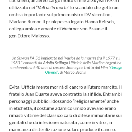
Lockheed, un aereo cargo molto simile al Skyvan PA-51
utilizzato nei “
Voli della morte
” lo scandalo che getto un
ombra importante sul primo ministro DV vicentino,
Mariano Rumor. Il prinicpe era legato Hanna Reitsch,
collega amica e amante di Wehrner von Braun e il
gen.Ettore Malosso.
Un Skyvan PA-51 impiegato nei “vuelos de la muerte fra il 1977 e il
1983 ” condotti da
Adolfo Scilingo
Ufficiale della Mariina Argentina
condannato a 640 anni di carcere .Immagine tratta dal Film “
Garage
Olimpo”.
di Marco Bechis.
Evita, Ufficialmente morirà di cancro all’utero marcito. Il
fratello Juan Duarte aveva contratto la sifilide. Entrambi
personaggi pubblici, idossando “religiosamente” anche
in etichetta, il costume adamico umido avevano erano
rimasti vittime del classico calo di difese immunitarie sui
genitali che da infezione maturata , come in vitro , in
mamcanza di sterilizzazione solare produce il cancro.