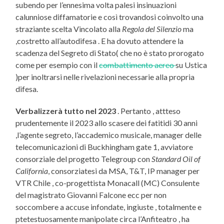
subendo per l’ennesima volta palesi insinuazioni
calunniose diffamatorie e così trovandosi coinvolto una
straziante scelta Vincolato alla
Regola del Silenzio
ma
,costretto all’autodifesa . E ha dovuto attendere la
scadenza del Segreto di Stato( che no è stato prorogato
come per esempio con il
combattimento aereo
su Ustica
)per inoltrarsi nelle rivelazioni necessarie alla propria
difesa.
Verbalizzerà tutto nel 2023
. Pertanto , attteso
prudentemente il 2023 allo scasere dei fatitidi 30 anni
,l’agente segreto, l’accademico musicale, manager delle
telecomunicazioni di Buckhingham gate 1, avviatore
consorziale del progetto Telegroup con
Standard Oil of
California
, consorziatesi da MSA, T&T, IP manager per
VTR Chile , co-progettista Monacall (MC) Consulente
del magistrato Giovanni Falcone ecc per non
soccombere a accuse infondate, ingiuste , totalmente e
ptetestuosamente manipolate circa l’Anfiteatro , ha