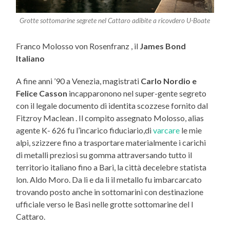
Grotte sottomarine segrete nel Cattaro adibite a ricovdero U-Boate
Franco Molosso von Rosenfranz , il
James Bond
Italiano
A fine anni ’90 a Venezia, magistrati
Carlo Nordio e
Felice Casson
incapparonono nel super-gente segreto
con il legale documento di identita scozzese fornito dal
Fitzroy Maclean . Il compito assegnato Molosso, alias
agente K- 626 fu l’incarico fiduciario,di
varcare
le mie
alpi, szizzere fino a trasportare materialmente i carichi
di metalli preziosi su gomma attraversando tutto il
territorio italiano fino a Bari, la città decelebre statista
lon. Aldo Moro. Da li e da li il metallo fu imbarcarcato
trovando posto anche in sottomarini con destinazione
ufficiale verso le Basi nelle grotte sottomarine del l
Cattaro.