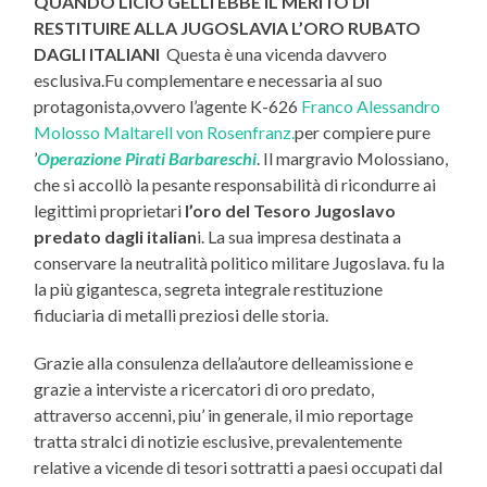
QUANDO LICIO GELLI
EBBE IL MERITO DI
RESTITUIRE ALLA JUGOSLAVIA L’ORO RUBATO
DAGLI ITALIANI
Questa è una vicenda davvero
esclusiva.Fu complementare e necessaria al suo
protagonista,ovvero l’agente K-626
Franco Alessandro
Molosso Maltarell von Rosenfranz.
per compiere pure
’
Operazione Pirati Barbareschi
. Il margravio Molossiano,
che si accollò la pesante responsabilità di ricondurre ai
legittimi proprietari
l’oro del Tesoro Jugoslavo
predato dagli italian
i. La sua impresa destinata a
conservare la neutralità politico militare Jugoslava. fu la
la più gigantesca, segreta integrale restituzione
fiduciaria di metalli preziosi delle storia.
Grazie alla consulenza della’autore delleamissione e
grazie a interviste a ricercatori di oro predato,
attraverso accenni, piu’ in generale, il mio reportage
tratta stralci di notizie esclusive, prevalentemente
relative a vicende di tesori sottratti a paesi occupati dal