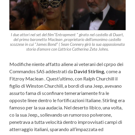
I due attori nel set del film”Entrapment ” girato nel castello di Duart,
del primo baronetto Maclean ,proprietario dell’omonimo castello
scozzese in cui “James Bond” ( Sean Connery girò la sua appassionata
storia d’amore con L’attrice Catherina Zeta Johns.
Modifiche niente affatto aliene ai veterani del cprpo dei
Commandos SAS addestrati da
David Stirling,
come a
Fitzroy Maclean . Quest’ultimo, con Ralph Churchill il
figlio di Winston Churchill, a bordi di una Jeep, avevano
assurto fama di sconfinare temerariamente fra le
opposte linee dentro le fortificazioni Italiane. Stirling era
famoso per la sua audacia. Nel deserto libico, una volta,
co la sua Jeep,, sollevando un rumoroso polverone,
penetrava a tutta velocità dentro improvvisati campi di
atterraggio italiani, sparando all’impazzata ed