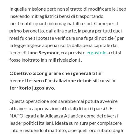
In quella missione però non si trattò di modificare le Jeep
inserendo mitragliatrici bensì di trasportando
inestimabili quanti inimmaginabili tesori. Come per il
primo baronetto, dall’altra parte, la paura per tutti quei
mesi fu che si potesse verificare una fuga di notizie ( per
la legge Inglese appena uscita dalla pena capitale dai
tempi di
Jane Seymour
, era previsto
ergastolo
a chi si
fosse inoltrato in simili rivelazioni) .
Obiettivo :scongiurare che i generali titini
permettessero l’installazione dei missili russi in
territorio jugoslavo
.
Questa operazione non sarebbe mai potuta avvenire
attraverso approvazioni ufficiali,di tutti i paesi UE –
NATO legati alla Alleanza Atlantica come dei diversi
leader politici italiani. Ideata su misura per compiacere
Tito e restuendo il maltolto, cioè quell’ oro rubato dagli