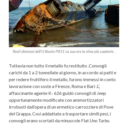
Resti dismessi dell’U-Boate P831 La sua era la stiva più capiente .
Tuttavia non tutto il metallo fu restituito .Convogli
carichi da 1 a 2 tonnellate al giorno, in accordo ai patti e
per redere fruttifero il metallo, furono immessi in conto
lavorazione con soste a Firenze, Roma e Bari .L’,
affascinante agente K- 626 guidò convogli di Jeep
opportunamente modificate con ammortizzatori
irrobusti dall’opera di un ermetico carrozziere di Pove
del Grappa. Così addattate a trasportare simili pesi, i
convogli erano scortati da minuscole Fiat
Uno Turbo
.