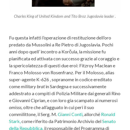
Charles King of United Kindom and Tito Broz Jugoslavia leader .
Fu questa infatti l’operazione di restituzione dell’oro
predato da Mussolini a Re Pietro di Jugoslavia. Pochi
anni dopo quell’ incontro a Korčula, la missione fu
pianificata ed attivata con successo grazie al coraggio e
la spericolatezza di questi due eroi: Fitzroy Maclean e
Franco Molosso von Rosenfranz. Per il Molosso, alias
super-agente K-626 , sopranome in codice ereditato
come
military brat
in Sardegna e successivamente
addestrato a compiti di Polizia Militare dai generali Rino
e Giovanni Ciprian, e con loro gia scampato ai numerosi
omisss,
oltre che all’agguato in cui perì il suo
commilittone, il Serg. M.
Gianni Conti
, allorché
Ronald
Stark,
come riferito da Patrimonio Archivio del
Senato
della Repubblica,
il responsabile del Programma di