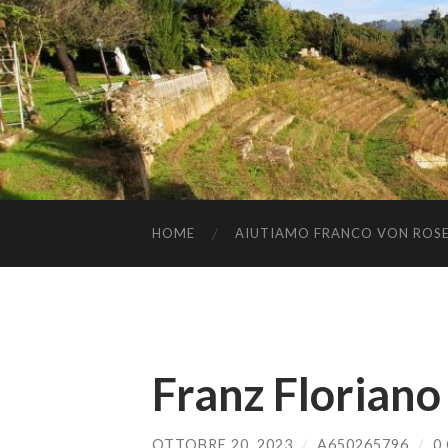
HOME
AIUTIAMO FRANCO VON ROSENF
Franz Floriano
OTTOBRE 20, 2023
/
A650265796
/
0