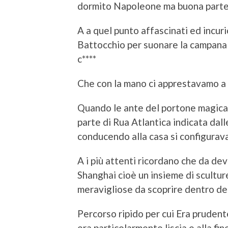
dormito Napoleone ma buona parte
A a quel punto affascinati ed incuri
Battocchio per suonare la campana 
c****
Che con la mano ci apprestavamo a s
Quando le ante del portone magica
parte di Rua Atlantica indicata dall
conducendo alla casa si configurav
A i più attenti ricordano che da dev
Shanghai cioè un insieme di scultur
meravigliose da scoprire dentro del
Percorso ripido per cui Era prudent
era particolarmente liscia e alla fin