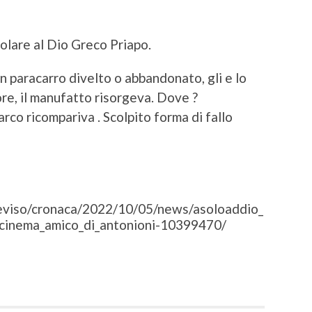
tolare al Dio Greco Priapo.
 paracarro divelto o abbandonato, gli e lo
tore, il manufatto risorgeva. Dove ?
co ricompariva . Scolpito forma di fallo
/treviso/cronaca/2022/10/05/news/asoloaddio_
l_cinema_amico_di_antonioni-10399470/