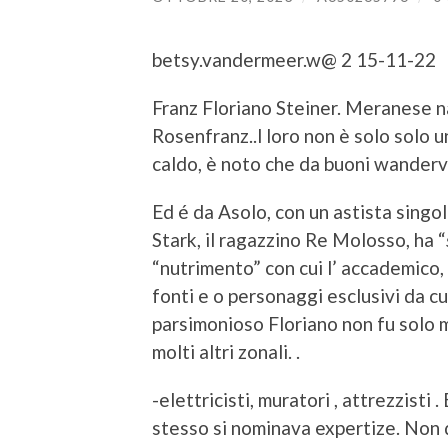
betsy.vandermeer.w@ 2 15-11-22
Franz Floriano Steiner. Meranese 
Rosenfranz..l loro non è solo solo 
caldo, è noto che da buoni wanderv
Ed é da Asolo, con un astista singo
Stark, il ragazzino Re Molosso, ha “
“nutrimento” con cui l’ accademico,
fonti e o personaggi esclusivi da cu
parsimonioso Floriano non fu solo 
molti altri zonali. .
-elettricisti, muratori , attrezzisti 
stesso si nominava expertize. Non d