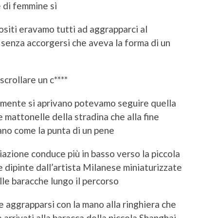
 di femmine sì
ositi eravamo tutti ad aggrapparci al
senza accorgersi che aveva la forma di un
crollare un c****
mente si aprivano potevamo seguire quella
e mattonelle della stradina che alla fine
ano come la punta di un pene
iazione conduce più in basso verso la piccola
e dipinte dall’artista Milanese miniaturizzate
le baracche lungo il percorso
e aggrapparsi con la mano alla ringhiera che
e arrivati alla baracca della piccola Shanghai