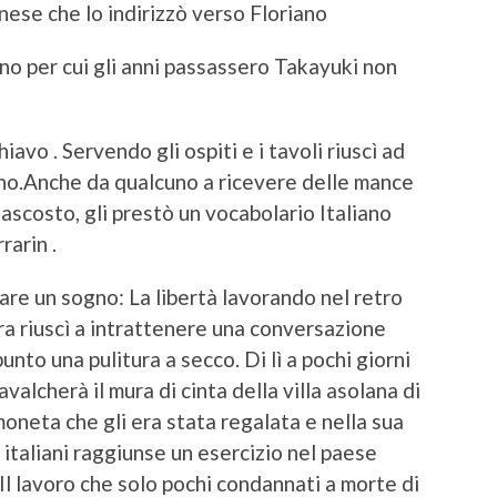
nese che lo indirizzò verso Floriano
iano per cui gli anni passassero Takayuki non
avo . Servendo gli ospiti e i tavoli riuscì ad
ano.Anche da qualcuno a ricevere delle mance
nascosto, gli prestò un vocabolario Italiano
rarin .
vare un sogno: La libertà lavorando nel retro
sera riuscì a intrattenere una conversazione
nto una pulitura a secco. Di lì a pochi giorni
alcherà il mura di cinta della villa asolana di
moneta che gli era stata regalata e nella sua
 italiani raggiunse un esercizio nel paese
 Il lavoro che solo pochi condannati a morte di