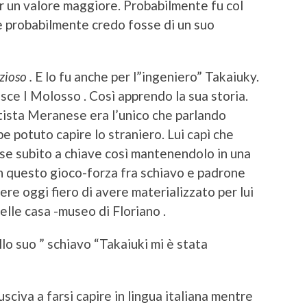
r un valore maggiore. Probabilmente fu col
e probabilmente credo fosse di un suo
zioso .
E lo fu anche per l”ingeniero” Takaiuky.
isce I Molosso . Così apprendo la sua storia.
rtista Meranese era l’unico che parlando
 potuto capire lo straniero. Lui capì che
use subito a chiave così mantenendolo in una
 in questo gioco-forza fra schiavo e padrone
re oggi fiero di avere materializzato per lui
elle casa -museo di Floriano .
lo suo ” schiavo “Takaiuki mi è stata
usciva a farsi capire in lingua italiana mentre