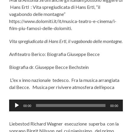
Hans Ertl : Vita spregiudicata di Hans Ertl, “il
vagabondo delle montagne”
https://www.dolomiti.it/it/musica-teatro-e-cinema/i-
film-piu-famosi-delle-dolomiti.
Vita spregiudicata di Hans Ertl, il vagabondo delle montagne.
Anfiteatro Berico: Biografia Giuseppe Becce
Biografia dr. Giuseppe Becce Bechstein
L’’ex x inno nazionale tedesco. Fra la musica arrangiata
dal Becce. Musica per rivivere atmosfera dell’epoca
Audio
00:00
00:00
Player
Liebestod Richard Wagner esecuzione superba con la
soprano Birgit Nilsson nel cui pianissimo del primo