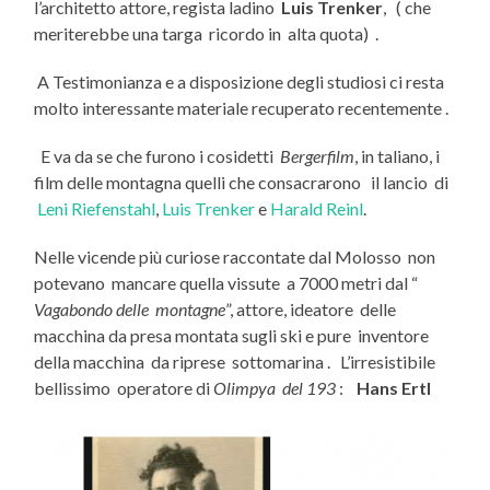
l’architetto attore, regista ladino
Luis Trenker
, ( che
meriterebbe una targa ricordo in alta quota) .
A Testimonianza e a disposizione degli studiosi ci resta
molto interessante materiale recuperato recentemente .
E va da se che furono i cosidetti
Bergerfilm
, in taliano, i
film delle montagna quelli che consacrarono il lancio di
Leni Riefenstahl
,
Luis Trenker
e
Harald Reinl
.
Nelle vicende più curiose raccontate dal Molosso non
potevano mancare quella vissute a 7000 metri dal “
Vagabondo delle montagne
”, attore, ideatore delle
macchina da presa montata sugli ski e pure inventore
della macchina da riprese sottomarina . L’irresistibile
bellissimo operatore di
Olimpya del 193
:
Hans Ertl