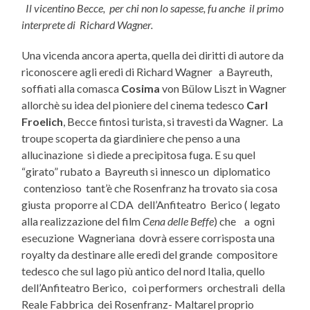
Il vicentino Becce, per chi non lo sapesse, fu anche il primo
interprete di Richard Wagner.
Una vicenda ancora aperta, quella dei diritti di autore da
riconoscere agli eredi di Richard Wagner a Bayreuth,
soffiati alla comasca
Cosima
von Bülow Liszt in Wagner
allorchè su idea del pioniere del cinema tedesco
Carl
Froelich
, Becce fintosi turista, si travesti da Wagner. La
troupe scoperta da giardiniere che penso a una
allucinazione si diede a precipitosa fuga. E su quel
“girato” rubato a Bayreuth si innesco un diplomatico
contenzioso tant’è che Rosenfranz ha trovato sia cosa
giusta proporre al CDA dell’Anfiteatro Berico ( legato
alla realizzazione del film
Cena delle Beffe
) che a ogni
esecuzione Wagneriana dovrà essere corrisposta una
royalty da destinare alle eredi del grande compositore
tedesco che sul lago più antico del nord Italia, quello
dell’Anfiteatro Berico, coi performers orchestrali della
Reale Fabbrica dei Rosenfranz- Maltarel proprio