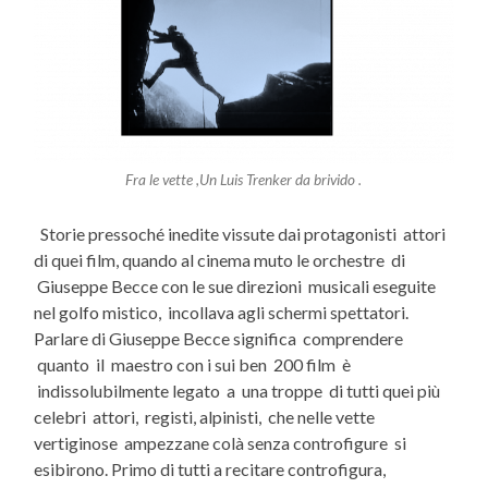
Fra le vette ,Un Luis Trenker da brivido .
Storie pressoché inedite vissute dai protagonisti attori
di quei film, quando al cinema muto le orchestre di
Giuseppe Becce con le sue direzioni musicali eseguite
nel golfo mistico, incollava agli schermi spettatori.
Parlare di Giuseppe Becce significa comprendere
quanto il maestro con i sui ben 200 film è
indissolubilmente legato a una troppe di tutti quei più
celebri attori, registi, alpinisti, che nelle vette
vertiginose ampezzane colà senza controfigure si
esibirono. Primo di tutti a recitare controfigura,