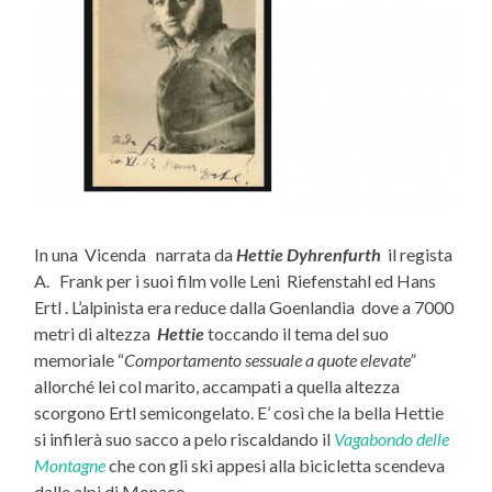
In una Vicenda narrata da
Hettie Dyhrenfurth
il regista
A. Frank per i suoi film volle Leni Riefenstahl ed Hans
Ertl . L’alpinista era reduce dalla Goenlandia dove a 7000
metri di altezza
Hettie
toccando il tema del suo
memoriale “
Comportamento sessuale a quote elevate”
allorché lei col marito, accampati a quella altezza
scorgono Ertl semicongelato. E’ così che la bella Hettie
si infilerà suo sacco a pelo riscaldando il
Vagabondo delle
Montagne
che con gli ski appesi alla bicicletta scendeva
dalle alpi di Monaco .