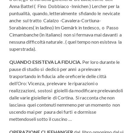
Anna Battel ( Fino Dobbiaco -Innichen ) Lercher per la
puntualità, quando, letteralmente sfidando le nevicate
anche sul tratto Calalzo -Cavalera-Cortiuna-
Sorabànces( in ladino) Im Gemärk in tedesco, o Passo
Cimambanche (in italiano) non si fermava mai davanti a
nessuna difficoltà naturale . ( quel tempo non esisteva la
superstrada).
QUANDO ESISTEVA LA FIDUCIA.
Per loro durante le
pause di studio si dedicò per anni a prelevare
trasportando in fiducia alle oreficerie delle città
dell’Oro: Vicenza, prelevare le riparazioni o
realizzazioni, sostosi gioielli da modificare prelevandoli
dalle varie gioiellerie di Cortina. Si racconta che non
lasciava quei contenuti nemmeno per un momento non
uscendo mai per paura dei furti e dormisse
mettendoseli sotto il cuscino …
OPERAZIONE CLIFFHANGER
dal libro omonimo dal ui