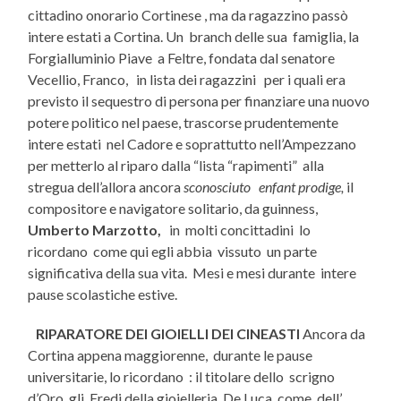
cittadino onorario Cortinese , ma da ragazzino passò
intere estati a Cortina. Un branch delle sua famiglia, la
Forgialluminio Piave a Feltre, fondata dal senatore
Vecellio, Franco, in lista dei ragazzini per i quali era
previsto il sequestro di persona per finanziare una nuovo
potere politico nel paese, trascorse prudentemente
intere estati nel Cadore e soprattutto nell’Ampezzano
per metterlo al riparo dalla “lista “rapimenti” alla
stregua dell’allora ancora
sconosciuto enfant prodige,
il
compositore e navigatore solitario, da guinness,
Umberto Marzotto,
in molti concittadini lo
ricordano come qui egli abbia vissuto un parte
significativa della sua vita. Mesi e mesi durante intere
pause scolastiche estive.
RIPARATORE DEI GIOIELLI DEI CINEASTI
Ancora da
Cortina appena maggiorenne, durante le pause
universitarie, lo ricordano : il titolare dello scrigno
d’Oro, gli Eredi della gioielleria De Luca, come dell’