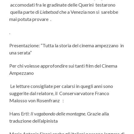
accomodati fra le gradinate delle Querini testarono
quella parte di
Liebetsod
che a Venezia non si sarebbe
mai potuta provare .
.
Presentazione: “Tutta la storia del cinema ampezzano in
una serata”
Per chi volesse approfondire sui tanti film del Cinema
Ampezzano
Le letture consigliate per calarsi in quegli anni sono
suggerite dal relatore, il Conservarvatore Franco
Malosso von Rosenfranz :
Hans Ertl:
Il vagabondo delle montagne.
Grazie alla
traduzione dell’alpinista
Maria Antonia Sironi anche gli italiani possono leggere di