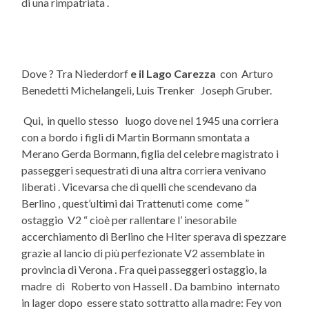
di una rimpatriata .
Dove ? Tra Niederdorf
e il Lago Carezza
con Arturo
Benedetti Michelangeli, Luis Trenker Joseph Gruber.
Qui, in quello stesso luogo dove nel 1945 una corriera
con a bordo i figli di Martin Bormann smontata a
Merano Gerda Bormann, figlia del celebre magistrato i
passeggeri sequestrati di una altra corriera venivano
liberati . Vicevarsa che di quelli che scendevano da
Berlino , quest’ultimi dai Trattenuti come come ”
ostaggio V2 “ cioè per rallentare l’ inesorabile
accerchiamento di Berlino che Hiter sperava di spezzare
grazie al lancio di più perfezionate V2 assemblate in
provincia di Verona . Fra quei passeggeri ostaggio, la
madre di Roberto von Hassell . Da bambino internato
in lager dopo essere stato sottratto alla madre: Fey von